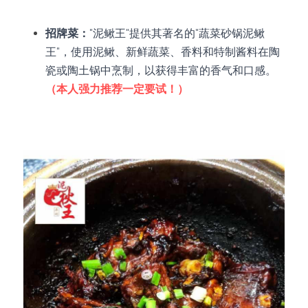
招牌菜：
"泥鳅王"提供其著名的"蔬菜砂锅泥鳅
王"，使用泥鳅、新鲜蔬菜、香料和特制酱料在陶
瓷或陶土锅中烹制，以获得丰富的香气和口感。
（本人强力推荐一定要试！）