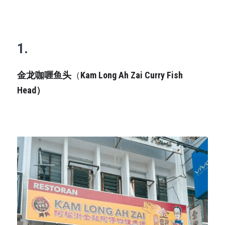
1.
金龙咖喱鱼头
（
Kam Long Ah Zai Curry Fish 
Head）