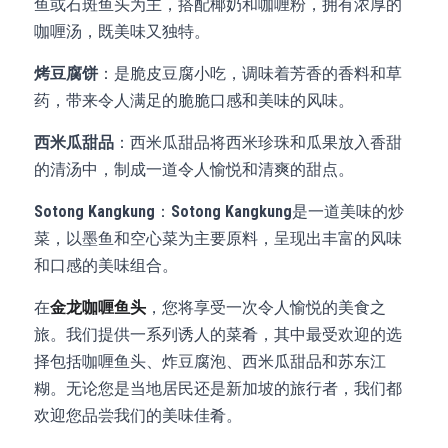
鱼或石斑鱼头为主，搭配椰奶和咖喱粉，拥有浓厚的
咖喱汤，既美味又独特。
烤豆腐饼
：是脆皮豆腐小吃，调味着芳香的香料和草
药，带来令人满足的脆脆口感和美味的风味。
西米瓜甜品
：西米瓜甜品将西米珍珠和瓜果放入香甜
的清汤中，制成一道令人愉悦和清爽的甜点。
Sotong Kangkung
：
Sotong Kangkung
是一道美味的炒
菜，以墨鱼和空心菜为主要原料，呈现出丰富的风味
和口感的美味组合。
在
金龙咖喱鱼头
，您将享受一次令人愉悦的美食之
旅。我们提供一系列诱人的菜肴，其中最受欢迎的选
择包括咖喱鱼头、炸豆腐泡、西米瓜甜品和苏东江
糊。无论您是当地居民还是新加坡的旅行者，我们都
欢迎您品尝我们的美味佳肴。