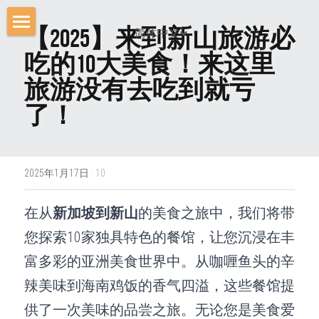
【2025】来到新山旅游必
简体中文
首页
吃的10大美食！来这里
价钱表
旅游没有去吃到就亏
了！
立即预定
车辆选择
2025年1月17日
·
10
旅游攻略
在从
新加坡到新山
的美食之旅中，我们将带
简体中文
您探索10家独具特色的餐馆，让您沉浸在丰
简体中文
富多彩的亚洲美食世界中。从咖喱鱼头的辛
ENGLISH
辣美味到海南鸡饭的香气四溢，这些餐馆提
供了一次美味的品尝之旅。无论您是美食爱